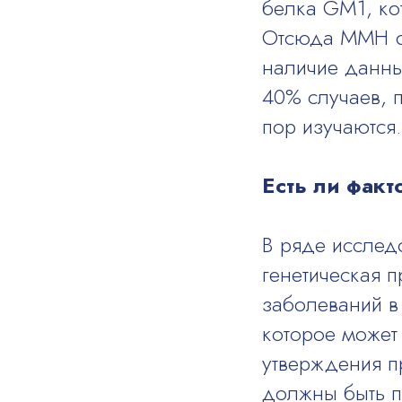
белка GM1, ко
Отсюда ММН от
наличие данны
40% случаев, 
пор изучаются.
Есть ли факт
В ряде исслед
генетическая 
заболеваний в
которое может 
утверждения п
должны быть п