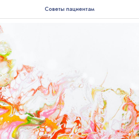
кальная моторная нейроп
Советы пациентам