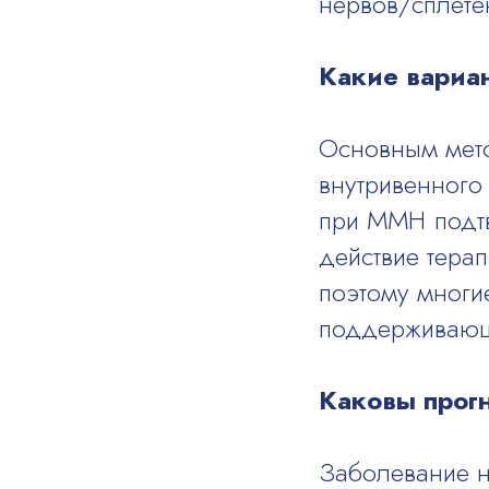
нервов/сплете
Какие вариа
Основным мето
внутривенного
при ММН подтв
действие тера
поэтому многи
поддерживающ
Каковы прог
Заболевание н