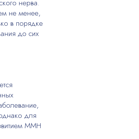
ского нерва.
ем не менее,
ько в порядке
ания до сих
ется
нных
аболевание,
 однако для
азвитием ММН