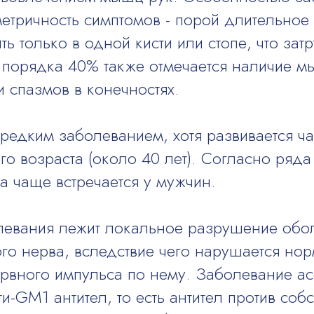
метричность симптомов - порой длительно
ть только в одной кисти или стопе, что зат
У порядка 40% также отмечается наличие 
 спазмов в конечностях.
редким заболеванием, хотя развивается ч
го возраста (около 40 лет). Согласно ряда
а чаще встречается у мужчин.
левания лежит локальное разрушение обо
го нерва, вследствие чего нарушается но
рвного импульса по нему. Заболевание а
и-GM1 антител, то есть антител против соб