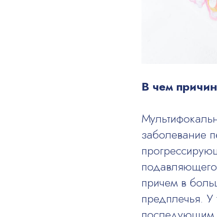
В чем причин
Мультифокальн
заболевание п
прогрессирующ
подавляющего 
причем в боль
предплечья. У 
последующим 