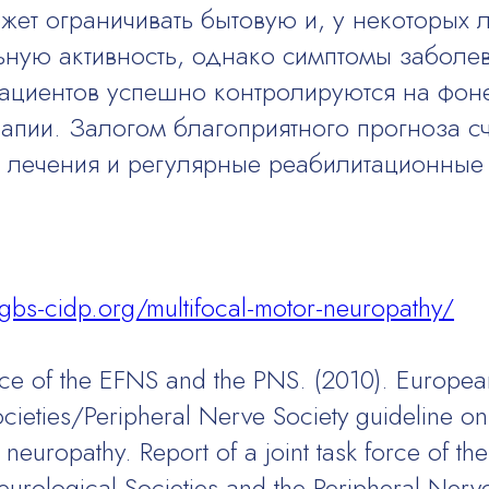
ожет ограничивать бытовую и, у некоторых 
ную активность, однако симптомы заболев
ациентов успешно контролируются на фон
апии. Залогом благоприятного прогноза сч
 лечения и регулярные реабилитационные
gbs-cidp.org/multifocal-motor-neuropathy/
orce of the EFNS and the PNS. (2010). Europea
cieties/Peripheral Nerve Society guideline 
 neuropathy. Report of a joint task force of t
eurological Societies and the Peripheral Nerve