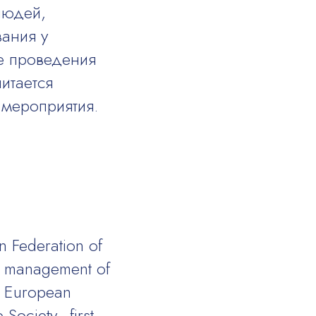
людей,
ания у
е проведения
итается
 мероприятия.
n Federation of
on management of
he European
 Society–first