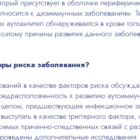
торый присутствует в оболочке перифериче
носится к дизиммунным заболеваниям. Т
х аутоантител обнаруживается в крови тол
поэтому причины развития данного заболев
оры риска заболевания?
ований в качестве факторов риска обсужда
предрасположенность к развитию аутоимму
 целом, предшествующее инфекционное з
выступать в качестве триггерного фактора,
рямых причинно-следственных связей с р
роведены дополнительные исследования.