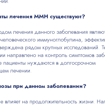
ний.
нты лечения ММН существуют?
дом лечения данного заболевания являют
 человеческого иммуноглобулина, эффекти
ерждена рядом крупных исследований. Т
пии направлено на контроль симптомов заб
е пациенты нуждаются в долгосрочном
ем лечении.
нозы при данном заболевании?
е влияет на продолжительность жизни. На