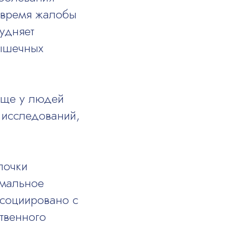
е время жалобы
рудняет
мышечных
аще у людей
 исследований,
лочки
рмальное
ссоциировано с
ственного