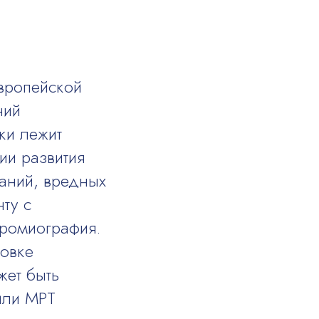
вропейской
ний
ки лежит
ии развития
ваний, вредных
ту с
ромиография.
новке
жет быть
или МРТ