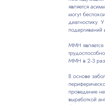
является асим
могут беспокои
диагностику. 
подергиваний и
ММН является 
трудоспособно
ММН в 2-3 раз
В основе забо
периферическо
проведение не
выработкой ант