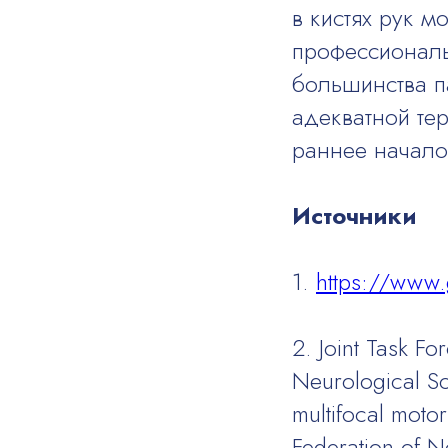
в кистях рук м
профессиональ
большинства п
адекватной тер
раннее начало
Источники
1.
https://www.
2. Joint Task F
Neurological So
multifocal motor
Federation of N