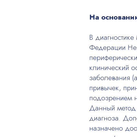
На основани
В диагностике
Федерации Нев
периферически
клинический о
заболевания (
привычек, при
подозрением н
Данный метод 
диагноза. Доп
назначено доо