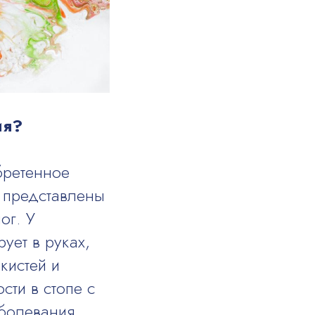
ия?
бретенное
 представлены
ог. У
ует в руках,
кистей и
сти в стопе с
болевания