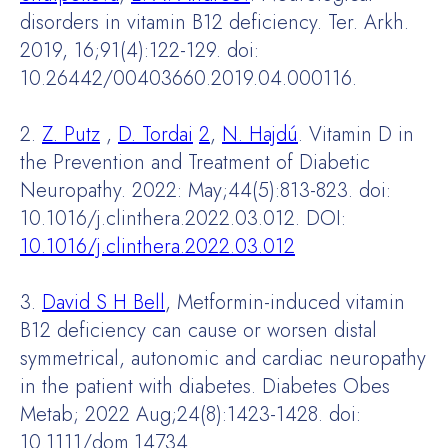
disorders in vitamin B12 deficiency. Ter. Arkh.
2019, 16;91(4):122-129. doi:
10.26442/00403660.2019.04.000116.
2.
Z. Putz
,
D. Tordai
2
,
N. Hajdú
. Vitamin D in
the Prevention and Treatment of Diabetic
Neuropathy. 2022: May;44(5):813-823. doi:
10.1016/j.clinthera.2022.03.012. DOI:
10.1016/j.clinthera.2022.03.012
3.
David S H Bell
, Metformin-induced vitamin
B12 deficiency can cause or worsen distal
symmetrical, autonomic and cardiac neuropathy
in the patient with diabetes. Diabetes Obes
Metab; 2022 Aug;24(8):1423-1428. doi:
10.1111/dom.14734.