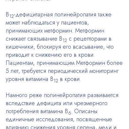
В
-дефицитарная полинейропатия также
12
может наблюдаться у пациентов,
принимающих метформин. Метформин
снижает связывание В
с рецепторами в
12
кишечники, блокируя его всасывание, что
приводит к снижению его в крови.
Пациентам, принимающим Метформин более
5 лет, требуется периодический мониторинг
уровня витамина В
в крови.
12
Намного реже полинейропатия развивается
вследствие дефицита или чрезмерного
потребления витамина В
. Описаны
6
единичные исследования, посвященные
влиянию снижения уровня селена, меди и