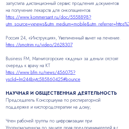
запустила дистанционный сервис продления документов
на получение лекарств для онкопациентов.
https://www.kommersant.ru/doc/5558898?
utm_source=yxnews&utm_medium=mobile&utm_referrer=https
Россия 24, «Инструкция», Увеличенный вычет на лечение.
https://smotrim.ru/video/2628307
Business FM, Магнитогорские «ждуны» за деньги отстоят
очередь к врачу на КТ
https://www.bfm.ru/news/456075?
ysclid=lm244biytc585860425#bounce
НАУЧНАЯ И ОБЩЕСТВЕННАЯ ДЕЯТЕЛЬНОСТЬ
Председатель Консорциума по респираторной
поддержке и кислородотерапии на дому;
Член рабочей группы по цифровизации при
Уполномоченном по защите прав предпринимателей в г.