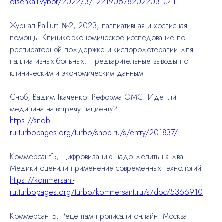
otsenka-i-vybor/2022/3/1221906782022031041
Журнал Pallium №2, 2023, паллиативная и хосписная
помощь. Клинико-экономическое исследование по
респираторной поддержке и кислородотерапии для
паллиативных больных. Предварительные выводы по
клиническим и экономическим данным
Сноб, Вадим Ткаченко: Реформа ОМС. Идет ли
медицина на встречу пациенту?
https://snob-
ru.turbopages.org/turbo/snob.ru/s/entry/201837/
КоммерсантЪ, Цифровизацию надо делить на два.
Медики оценили применение современных технологий
https://kommersant-
ru.turbopages.org/turbo/kommersant.ru/s/doc/5366910
КоммерсантЪ, Рецептам прописали онлайн. Москва